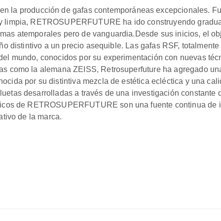
a producción de gafas contemporáneas excepcionales. Fund
a y limpia, RETROSUPERFUTURE ha ido construyendo gradual
formas atemporales pero de vanguardia.Desde sus inicios, 
eño distintivo a un precio asequible. Las gafas RSF, totalment
 del mundo, conocidos por su experimentación con nuevas téc
vas como la alemana ZEISS, Retrosuperfuture ha agregado una
ocida por su distintiva mezcla de estética ecléctica y una ca
uetas desarrolladas a través de una investigación constante d
cónicos de RETROSUPERFUTURE son una fuente continua de ins
ativo de la marca.