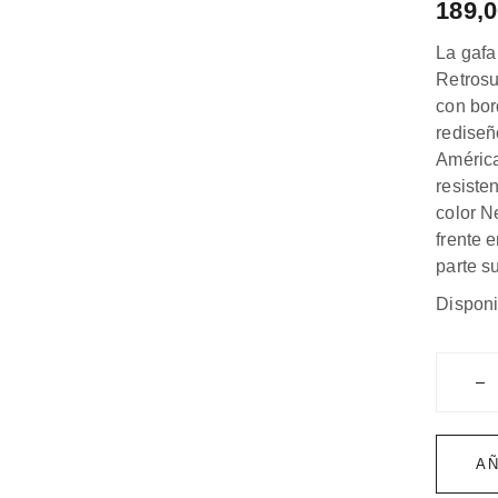
189,
La gafa
Retrosu
con bor
rediseñ
América
resisten
color N
frente 
parte su
Disponi
Super A
AÑ