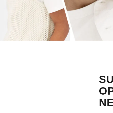
SU
OP
N