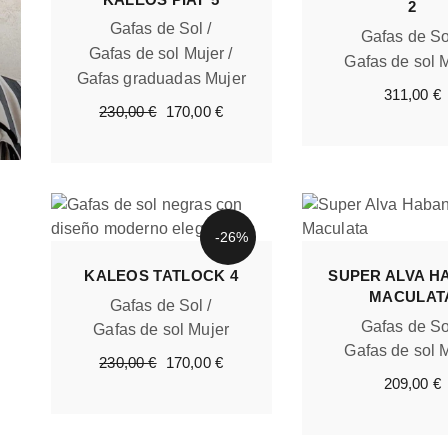
2
Gafas de Sol
Gafas de So
Gafas de sol Mujer
Gafas de sol 
Gafas graduadas Mujer
311,00
€
El
El
230,00
€
170,00
€
precio
precio
original
actual
era:
es:
230,00 €.
170,00 €.
-26%
KALEOS TATLOCK 4
SUPER ALVA H
MACULAT
Gafas de Sol
Gafas de So
Gafas de sol Mujer
Gafas de sol 
El
El
230,00
€
170,00
€
precio
precio
209,00
€
original
actual
era:
es:
230,00 €.
170,00 €.