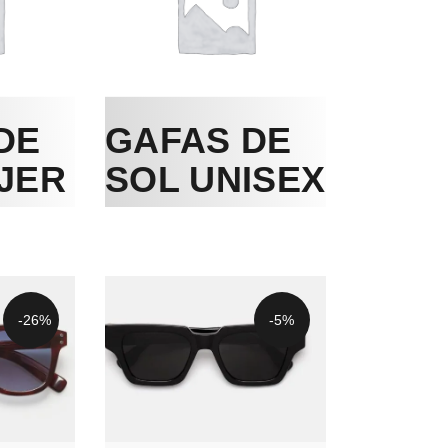
DE
GAFAS DE
JER
SOL UNISEX
-26%
-5%