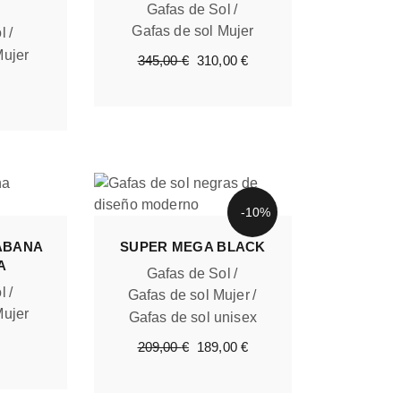
Gafas de Sol
Gafas de sol Mujer
l
Mujer
El
El
345,00
€
310,00
€
precio
precio
original
actual
era:
es:
345,00 €.
310,00 €.
-10%
ABANA
SUPER MEGA BLACK
A
Gafas de Sol
l
Gafas de sol Mujer
Mujer
Gafas de sol unisex
El
El
209,00
€
189,00
€
precio
precio
original
actual
era:
es:
209,00 €.
189,00 €.