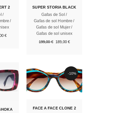
ERT 2
SUPER STORIA BLACK
l
Gafas de Sol
ombre
Gafas de sol Hombre
nisex
Gafas de sol Mujer
Gafas de sol unisex
El
,00
€
io
precio
El
El
199,00
€
189,00
€
nal
actual
precio
precio
es:
original
actual
00 €.
170,00 €.
era:
es:
199,00 €.
189,00 €.
-10%
FACE A FACE CLONE 2
ASHOKA