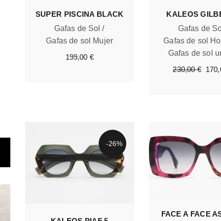
SUPER PISCINA BLACK
KALEOS GILB
Gafas de Sol
Gafas de So
Gafas de sol Mujer
Gafas de sol H
Gafas de sol u
199,00
€
El
230,00
€
170
prec
origi
era:
230,
-26%
FACE A FACE 
KALEOS PIAF 5