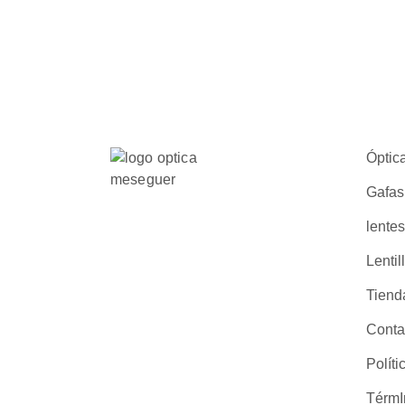
Óptic
Gafas
lente
Lentil
Tiend
Conta
Polít
TérmI