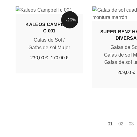
-26%
KALEOS CAMPBELL
C.001
SUPER BENZ H
DIVERSA
Gafas de Sol
Gafas de So
Gafas de sol Mujer
Gafas de sol M
El
El
230,00
€
170,00
€
precio
precio
Gafas de sol u
original
actual
era:
es:
209,00
€
230,00 €.
170,00 €.
01
02
03