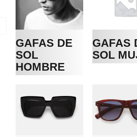
Precio
Precio
mínimo
máximo
GAFAS DE
GAFAS 
SOL
SOL MU
HOMBRE