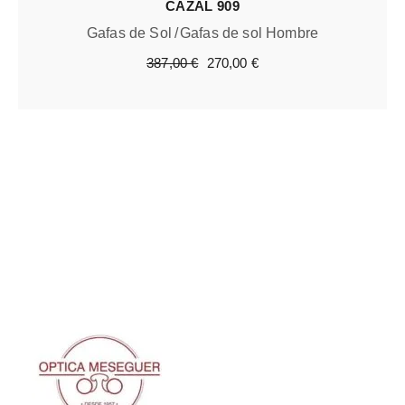
CAZAL 909
Gafas de Sol
Gafas de sol Hombre
El
El
387,00
€
270,00
€
precio
precio
original
actual
era:
es:
387,00 €.
270,00 €.